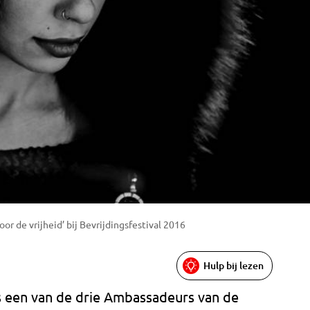
r de vrijheid’ bij Bevrijdingsfestival 2016
Hulp bij lezen
s een van de drie Ambassadeurs van de