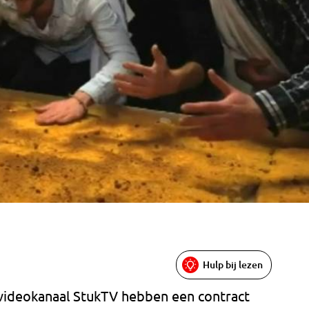
Hulp bij lezen
videokanaal StukTV hebben een contract