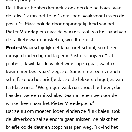
De Tilburgs hebben kennelijk ook een kleine blaas, want
de tekst ‘Ik mis het toilet’ komt heel vaak voor tussen de
post-it’s. Maar ook de doorloopmogelijkheid van het
Pieter Vreedeplein naar de winkelstraat, via het pand van
de failliete warenhuisketen, wordt gemist.
Protest
Waarschijnlijk net klaar met school, komt een
meisje donderdagmiddag een Post-it schrijven. “Uit
protest, ik wil dat de winkel weer open gaat, want ik
kwam hier best vaak” zegt ze. Samen met een vriendin
schrijft ze op het briefje dat ze de lekkere dingetjes van
La Place mist. “We gingen vaak na school hierheen, dan
haalden we een milkshake. Daarna liepen we door de
winkel heen naar het Pieter Vreedeplein.”
Dat ze nu om moeten lopen vinden ze flink balen. Ook
de uitverkoop zal ze enorm gaan missen. Ze plakt het
briefje op de deur en stopt haar pen weg. “Ik vind het