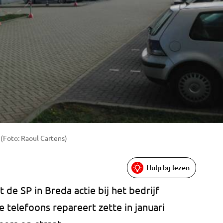
(Foto: Raoul Cartens)
Hulp bij lezen
 de SP in Breda actie bij het bedrijf
 telefoons repareert zette in januari