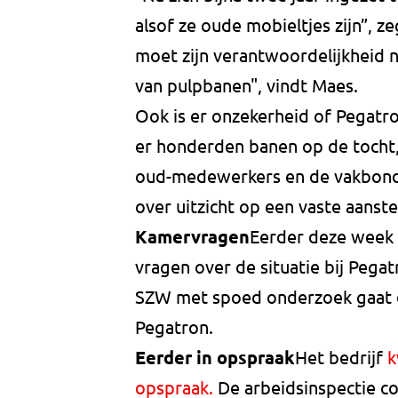
alsof ze oude mobieltjes zijn”, z
moet zijn verantwoordelijkheid 
van pulpbanen", vindt Maes.
Ook is er onzekerheid of Pegatron
er honderden banen op de tocht
oud-medewerkers en de vakbond
over uitzicht op een vaste aanst
Kamervragen
Eerder deze week 
vragen over de situatie bij Pegat
SZW met spoed onderzoek gaat 
Pegatron.
Eerder in opspraak
Het bedrijf
k
opspraak.
De arbeidsinspectie c