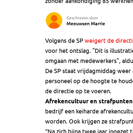
zonder aankondiging 85 werknem
Geschreven door
Meeuwsen Marrie
Volgens de SP
weigert de directi
voor het ontslag. "Dit is illustra
omgaan met medewerkers", aldus
De SP staat vrijdagmiddag weer a
personeel op de hoogte te houd
de directie op te voeren.
Afrekencultuur en strafpunten 
bedrijf een keiharde afrekencul
worden. Ook krijgen ze strafpunt
“Na zich bijna twee jaar ingezet