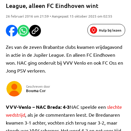
League, alleen FC Eindhoven wint
26 februari 2016 om 21:59 • Aangepast 15 oktober 2025 om 02:55
Hulp bij lezen
Zes van de zeven Brabantse clubs kwamen vrijdagavond
in actie in de Jupiler League. En alleen FC Eindhoven
won. NAC ging onderuit bij VVV Venlo en ook FC Oss en
Jong PSV verloren.
Geschreven door
Bouma Cor
VVV-Venlo – NAC Breda: 4-3
NAC speelde een
slechte
wedstrijd
, als je de commentaren leest. De Bredanaren
kwamen 3-1 achter, vochten zich terug naar 3-2, maar
steeds was VVV scherper. Het werd 4-2 en net voor tijd