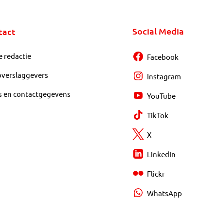
Social Media
tact
e redactie
Facebook
overslaggevers
Instagram
s en contactgegevens
YouTube
TikTok
X
LinkedIn
Flickr
WhatsApp