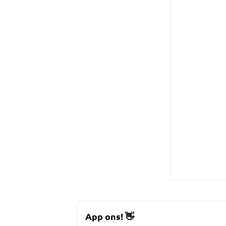
App ons!
👋