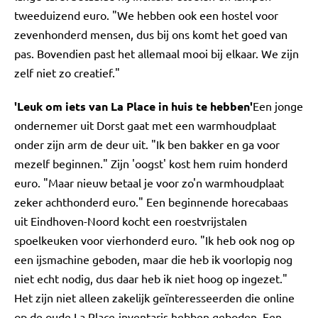
tweeduizend euro. "We hebben ook een hostel voor
zevenhonderd mensen, dus bij ons komt het goed van
pas. Bovendien past het allemaal mooi bij elkaar. We zijn
zelf niet zo creatief."
'Leuk om iets van La Place in huis te hebben'
Een jonge
ondernemer uit Dorst gaat met een warmhoudplaat
onder zijn arm de deur uit. "Ik ben bakker en ga voor
mezelf beginnen." Zijn 'oogst' kost hem ruim honderd
euro. "Maar nieuw betaal je voor zo'n warmhoudplaat
zeker achthonderd euro." Een beginnende horecabaas
uit Eindhoven-Noord kocht een roestvrijstalen
spoelkeuken voor vierhonderd euro. "Ik heb ook nog op
een ijsmachine geboden, maar die heb ik voorlopig nog
niet echt nodig, dus daar heb ik niet hoog op ingezet."
Het zijn niet alleen zakelijk geïnteresseerden die online
op de oude La Place-inventaris hebben geboden. Een