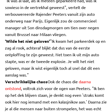
"Ik was al laat, als ik meteen geparkeerd had, was ik
sowieso in de vertrekhal geweest", vertelt de
verbouwereerde Rajender Peeters vanuit zijn auto
onderweg naar Parijs. Eigenlijk zou de commercieel
manager uit Son dinsdagmorgen om tien over negen
vanuit Brussel naar Milaan vliegen.
'Wilde het niet geloven'
"Ik kwam het parkeerdek op en
zag al rook, achteraf blijkt dat dus van de eerste
ontploffing te zijn geweest. Net toen ik uit mijn auto
stapte, was er de tweede explosie. Je wilt het niet
geloven, maar ik wist eigenlijk toch al snel dat dit een
aanslag was."
Verschrikkelijke chaos
Ook de chaos die
daarna
ontstond
, voltrok zich voor de ogen van Peeters. "Ik ben
op het dek blijven staan, je denkt nog even 'straks komt
ook hier nog iemand met een kalasjnikov aan.' Daarna zie
je al die mensen naar buiten strompelen, het was echt