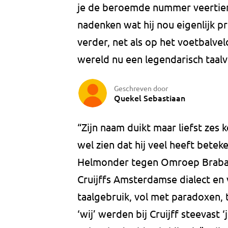
je de beroemde nummer veertien
nadenken wat hij nou eigenlijk p
verder, net als op het voetbalve
wereld nu een legendarisch taalv
Geschreven door
Quekel Sebastiaan
“Zijn naam duikt maar liefst zes k
wel zien dat hij veel heeft bete
Helmonder tegen Omroep Braba
Cruijffs Amsterdamse dialect en 
taalgebruik, vol met paradoxen, t
‘wij’ werden bij Cruijff steevast 