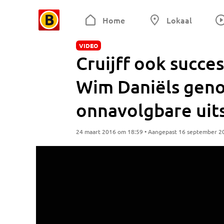
Home
Lokaal
VIDEO
Cruijff ook succe
Wim Daniëls genoo
onnavolgbare uit
24 maart 2016 om 18:59 • Aangepast 16 september 2