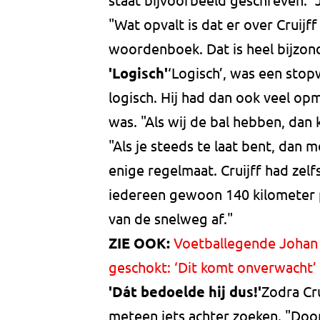
"Wat opvalt is dat er over Cruijff
woordenboek. Dat is heel bijzond
'Logisch'
‘Logisch’, was een stopw
logisch. Hij had dan ook veel op
was. "Als wij de bal hebben, dan 
"Als je steeds te laat bent, dan 
enige regelmaat. Cruijff had zelf
iedereen gewoon 140 kilometer per
van de snelweg af."
ZIE OOK:
Voetballegende Johan C
geschokt: ‘Dit komt onverwacht’
'Dát bedoelde hij dus!'
Zodra Cru
meteen iets achter zoeken. "Door