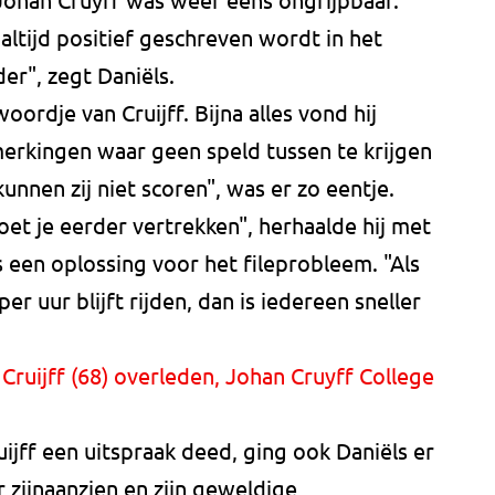
 altijd positief geschreven wordt in het
er", zegt Daniëls.
oordje van Cruijff. Bijna alles vond hij
merkingen waar geen speld tussen te krijgen
kunnen zij niet scoren", was er zo eentje.
moet je eerder vertrekken", herhaalde hij met
s een oplossing voor het fileprobleem. "Als
 uur blijft rijden, dan is iedereen sneller
ruijff (68) overleden, Johan Cruyff College
ijff een uitspraak deed, ging ook Daniëls er
 zijnaanzien en zijn geweldige