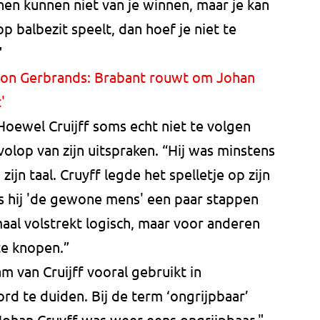
ianen kunnen niet van je winnen, maar je kan
 op balbezit speelt, dan hoef je niet te
"
on Gerbrands: Brabant rouwt om Johan
'
Hoewel Cruijff soms echt niet te volgen
lop van zijn uitspraken. “Hij was minstens
 zijn taal. Cruyff legde het spelletje op zijn
s hij 'de gewone mens' een paar stappen
aal volstrekt logisch, maar voor anderen
te knopen.”
m van Cruijff vooral gebruikt in
d te duiden. Bij de term ‘ongrijpbaar’
Johan Cruyff was weer eens ongrijpbaar."