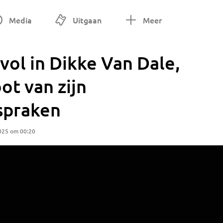
Media
Uitgaan
Meer
svol in Dikke Van Dale,
t van zijn
spraken
025 om 00:20