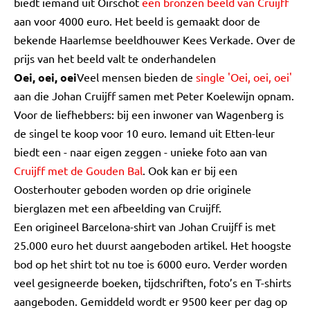
biedt iemand uit Oirschot
een bronzen beeld van Cruijff
aan voor 4000 euro. Het beeld is gemaakt door de
bekende Haarlemse beeldhouwer Kees Verkade. Over de
prijs van het beeld valt te onderhandelen
Oei, oei, oei
Veel mensen bieden de
single 'Oei, oei, oei'
aan die Johan Cruijff samen met Peter Koelewijn opnam.
Voor de liefhebbers: bij een inwoner van Wagenberg is
de singel te koop voor 10 euro. Iemand uit Etten-leur
biedt een - naar eigen zeggen - unieke foto aan van
Cruijff met de Gouden Bal
. Ook kan er bij een
Oosterhouter geboden worden op drie originele
bierglazen met een afbeelding van Cruijff.
Een origineel Barcelona-shirt van Johan Cruijff is met
25.000 euro het duurst aangeboden artikel. Het hoogste
bod op het shirt tot nu toe is 6000 euro. Verder worden
veel gesigneerde boeken, tijdschriften, foto’s en T-shirts
aangeboden. Gemiddeld wordt er 9500 keer per dag op