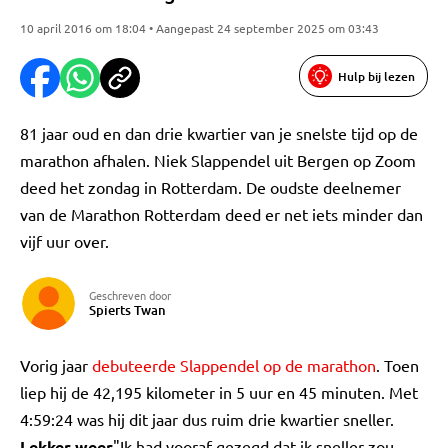
10 april 2016 om 18:04 • Aangepast 24 september 2025 om 03:43
Hulp bij lezen
81 jaar oud en dan drie kwartier van je snelste tijd op de
marathon afhalen. Niek Slappendel uit Bergen op Zoom
deed het zondag in Rotterdam. De oudste deelnemer
van de Marathon Rotterdam deed er net iets minder dan
vijf uur over.
Geschreven door
Spierts Twan
Vorig jaar
debuteerde Slappendel op de marathon
. Toen
liep hij de 42,195 kilometer in 5 uur en 45 minuten. Met
4:59:24 was hij dit jaar dus ruim drie kwartier sneller.
Lekker weer
"Ik had vooraf gezegd dat ik sneller zou