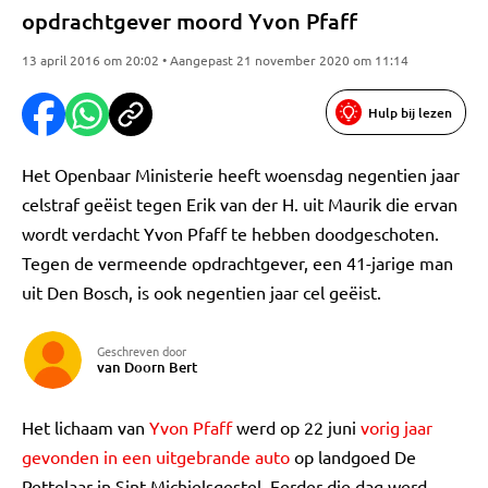
opdrachtgever moord Yvon Pfaff
13 april 2016 om 20:02 • Aangepast 21 november 2020 om 11:14
Hulp bij lezen
Het Openbaar Ministerie heeft woensdag negentien jaar
celstraf geëist tegen Erik van der H. uit Maurik die ervan
wordt verdacht Yvon Pfaff te hebben doodgeschoten.
Tegen de vermeende opdrachtgever, een 41-jarige man
uit Den Bosch, is ook negentien jaar cel geëist.
Geschreven door
van Doorn Bert
Het lichaam van
Yvon Pfaff
werd op 22 juni
vorig jaar
gevonden in een uitgebrande auto
op landgoed De
Pettelaar in Sint-Michielsgestel. Eerder die dag werd