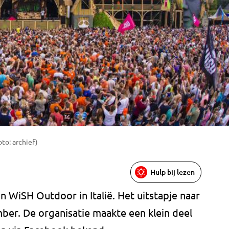
oto: archief)
Hulp bij lezen
an WiSH Outdoor in Italië. Het uitstapje naar
mber. De organisatie maakte een klein deel