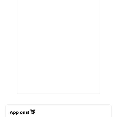
App ons!
👋