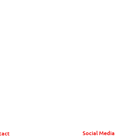
Social Media
tact