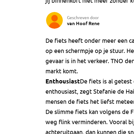
jij binnenkort niet meer zonder k
Geschreven door
van Hoof Rene
De fiets heeft onder meer een c
op een schermpje op je stuur. Het
gevaar is in het verkeer. TNO den
markt komt.
Enthousiast
De fiets is al gete
enthousiast, zegt Stefanie de H
mensen de fiets het liefst metee
De slimme fiets kan volgens de 
weg flink verminderen. Vooral b
achteruitgaan, dan kunnen die sn