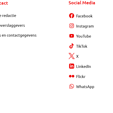
Social Media
tact
e redactie
Facebook
overslaggevers
Instagram
s en contactgegevens
YouTube
TikTok
X
LinkedIn
Flickr
WhatsApp