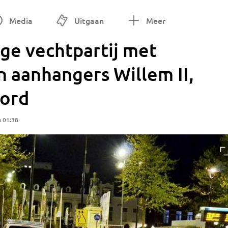
Media
Uitgaan
Meer
ge vechtpartij met
 aanhangers Willem II,
oord
m 01:38