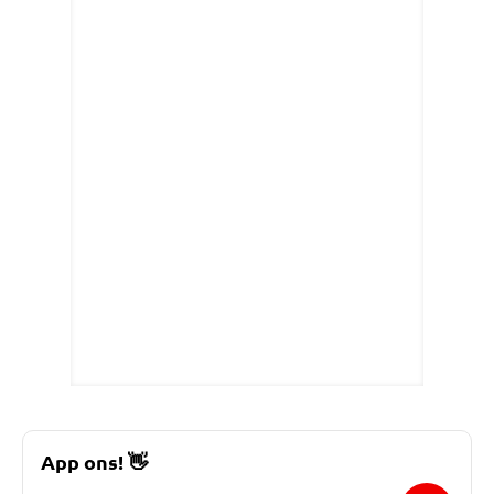
App ons!
👋