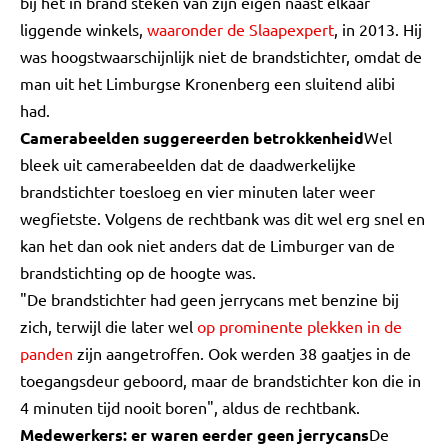
bij het in brand steken van zijn eigen naast elkaar
liggende winkels,
waaronder de Slaapexpert
, in 2013. Hij
was hoogstwaarschijnlijk niet de brandstichter, omdat de
man uit het Limburgse Kronenberg een sluitend alibi
had.
Camerabeelden suggereerden betrokkenheid
Wel
bleek uit camerabeelden dat de daadwerkelijke
brandstichter toesloeg en vier minuten later weer
wegfietste. Volgens de rechtbank was dit wel erg snel en
kan het dan ook niet anders dat de Limburger van de
brandstichting op de hoogte was.
"De brandstichter had geen jerrycans met benzine bij
zich, terwijl die later wel
op prominente plekken in de
panden
zijn aangetroffen. Ook werden 38 gaatjes in de
toegangsdeur geboord, maar de brandstichter kon die in
4 minuten tijd nooit boren", aldus de rechtbank.
Medewerkers: er waren eerder geen jerrycans
De