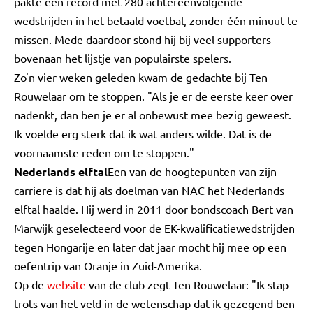
pakte een record met 280 achtereenvolgende
wedstrijden in het betaald voetbal, zonder één minuut te
missen. Mede daardoor stond hij bij veel supporters
bovenaan het lijstje van populairste spelers.
Zo'n vier weken geleden kwam de gedachte bij Ten
Rouwelaar om te stoppen. "Als je er de eerste keer over
nadenkt, dan ben je er al onbewust mee bezig geweest.
Ik voelde erg sterk dat ik wat anders wilde. Dat is de
voornaamste reden om te stoppen."
Nederlands elftal
Een van de hoogtepunten van zijn
carriere is dat hij als doelman van NAC het Nederlands
elftal haalde. Hij werd in 2011 door bondscoach Bert van
Marwijk geselecteerd voor de EK-kwalificatiewedstrijden
tegen Hongarije en later dat jaar mocht hij mee op een
oefentrip van Oranje in Zuid-Amerika.
Op de
website
van de club zegt Ten Rouwelaar: "Ik stap
trots van het veld in de wetenschap dat ik gezegend ben