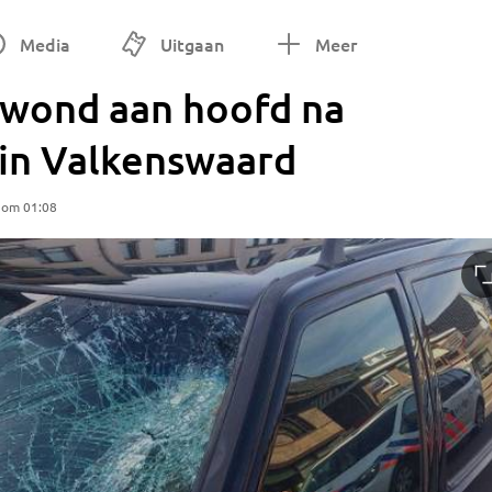
Media
Uitgaan
Meer
gewond aan hoofd na
 in Valkenswaard
 om 01:08