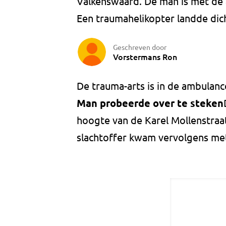
Valkenswaard. De man is met de 
Een traumahelikopter landde dich
Geschreven door
Vorstermans Ron
De trauma-arts is in de ambulan
Man probeerde over te steken
hoogte van de Karel Mollenstraa
slachtoffer kwam vervolgens met