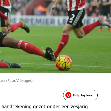
on. (Foto: VI Images).
Hulp bij lezen
jn handtekening gezet onder een zesjarig