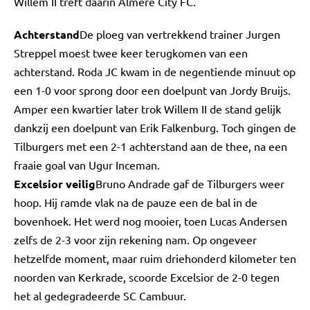
Willem II treft daarin Almere City FC.
Achterstand
De ploeg van vertrekkend trainer Jurgen
Streppel moest twee keer terugkomen van een
achterstand. Roda JC kwam in de negentiende minuut op
een 1-0 voor sprong door een doelpunt van Jordy Bruijs.
Amper een kwartier later trok Willem II de stand gelijk
dankzij een doelpunt van Erik Falkenburg. Toch gingen de
Tilburgers met een 2-1 achterstand aan de thee, na een
fraaie goal van Ugur Inceman.
Excelsior veilig
Bruno Andrade gaf de Tilburgers weer
hoop. Hij ramde vlak na de pauze een de bal in de
bovenhoek. Het werd nog mooier, toen Lucas Andersen
zelfs de 2-3 voor zijn rekening nam. Op ongeveer
hetzelfde moment, maar ruim driehonderd kilometer ten
noorden van Kerkrade, scoorde Excelsior de 2-0 tegen
het al gedegradeerde SC Cambuur.