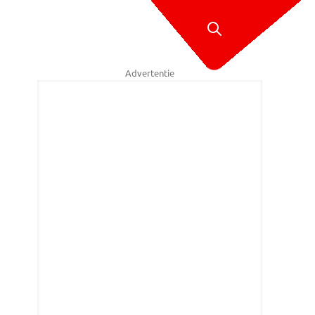
Advertentie
en helpt jongeren uit de criminalititeit te houden