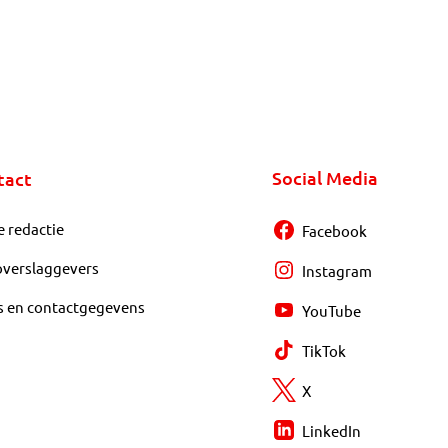
Social Media
tact
e redactie
Facebook
overslaggevers
Instagram
s en contactgegevens
YouTube
TikTok
X
LinkedIn