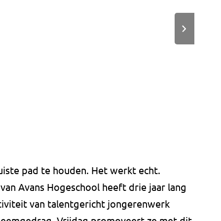
uiste pad te houden. Het werkt echt.
an Avans Hogeschool heeft drie jaar lang
iviteit van talentgericht jongerenwerk
bleemgedrag. Vrijdag promoveert ze met dit