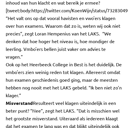
inhoud van hun klacht en wat bereik je ermee?
[tweet:body:https://twitter.com/KoenWijn/status/732830
“Het valt ons op dat vooral havisten en vwo'ers klagen
over hun examens. Waarom dat zo is, weten wij ook niet
precies”, zegt Loran Hempenius van het LAKS. “We
denken dat hoe hoger het niveau is, hoe mondiger de
leerling. Vmbo'ers bellen juist vaker om advies te
vragen.”
Ook op het Heerbeeck College in Best is het duidelijk. De
vmbo'ers zien weinig reden tot klagen. Allereerst omdat
hun examen geschiedenis goed ging, maar de meesten
hebben nog nooit met het LAKS gebeld. “Ik ben niet zo’n
klager.”
Misverstand
Resulteert veel klagen uiteindelijk in een
beter punt? “Nee”, zegt het LAKS. “Dat is misschien wel
het grootste misverstand. Uiteraard als iedereen klaagt
dat het examen te lang was en dat blijkt uiteindelijk ook