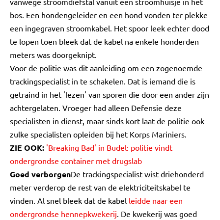
vanwege stroomdiefstal vanuit een stroomhuisje in het
bos. Een hondengeleider en een hond vonden ter plekke
een ingegraven stroomkabel. Het spoor leek echter dood
te lopen toen bleek dat de kabel na enkele honderden
meters was doorgeknipt.
Voor de politie was dit aanleiding om een zogenoemde
trackingspecialist in te schakelen. Dat is iemand die is
getraind in het 'lezen' van sporen die door een ander zijn
achtergelaten. Vroeger had alleen Defensie deze
specialisten in dienst, maar sinds kort laat de politie ook
zulke specialisten opleiden bij het Korps Mariniers.
ZIE OOK:
'Breaking Bad' in Budel: politie vindt
ondergrondse container met drugslab
Goed verborgen
De trackingspecialist wist driehonderd
meter verderop de rest van de elektriciteitskabel te
vinden. Al snel bleek dat de kabel
leidde naar een
ondergrondse hennepkwekerij
. De kwekerij was goed