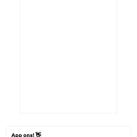
App ons!
👋