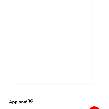
App ons!
👋