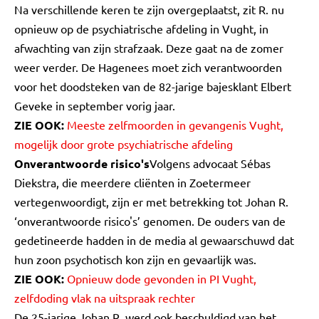
Na verschillende keren te zijn overgeplaatst, zit R. nu
opnieuw op de psychiatrische afdeling in Vught, in
afwachting van zijn strafzaak. Deze gaat na de zomer
weer verder. De Hagenees moet zich verantwoorden
voor het doodsteken van de 82-jarige bajesklant Elbert
Geveke in september vorig jaar.
ZIE OOK:
Meeste zelfmoorden in gevangenis Vught,
mogelijk door grote psychiatrische afdeling
Onverantwoorde risico's
Volgens advocaat Sébas
Diekstra, die meerdere cliënten in Zoetermeer
vertegenwoordigt, zijn er met betrekking tot Johan R.
‘onverantwoorde risico's’ genomen. De ouders van de
gedetineerde hadden in de media al gewaarschuwd dat
hun zoon psychotisch kon zijn en gevaarlijk was.
ZIE OOK:
Opnieuw dode gevonden in PI Vught,
zelfdoding vlak na uitspraak rechter
De 25-jarige Johan R. werd ook beschuldigd van het