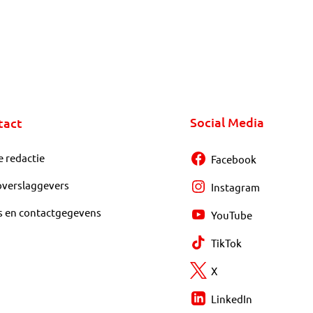
Social Media
tact
e redactie
Facebook
overslaggevers
Instagram
s en contactgegevens
YouTube
TikTok
X
LinkedIn