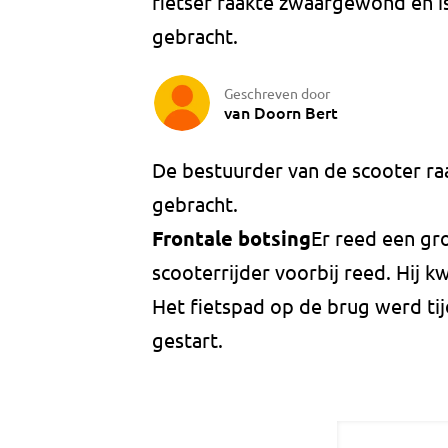
fietser raakte zwaargewond en i
gebracht.
Geschreven door
van Doorn Bert
De bestuurder van de scooter ra
gebracht.
Frontale botsing
Er reed een gr
scooterrijder voorbij reed. Hij k
Het fietspad op de brug werd tijd
gestart.