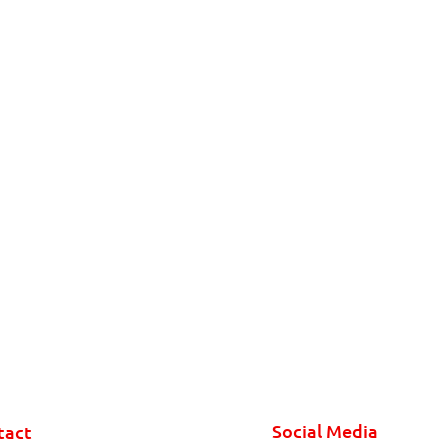
Social Media
tact