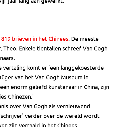
ijf jaar lang aan gewerkt.
819 brieven in het Chinees
. De meeste
, Theo. Enkele tientallen schreef Van Gogh
naars.
 vertaling komt er 'een langgekoesterde
l Rüger van het Van Gogh Museum in
en enorm geliefd kunstenaar in China, zijn
ies Chinezen."
nnis over Van Gogh als vernieuwend
schrijver' verder over de wereld wordt
en zijn vertaald in het Chinees.