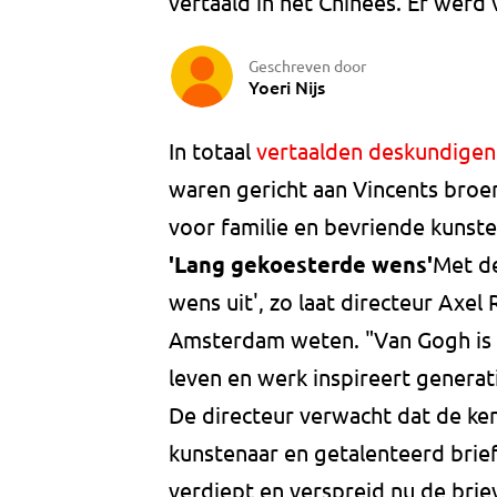
vertaald in het Chinees. Er werd v
Geschreven door
Yoeri Nijs
In totaal
vertaalden deskundigen 
waren gericht aan Vincents broer
voor familie en bevriende kunste
'Lang gekoesterde wens'
Met de
wens uit', zo laat directeur Axe
Amsterdam weten. "Van Gogh is e
leven en werk inspireert generat
De directeur verwacht dat de ke
kunstenaar en getalenteerd brief
verdiept en verspreid nu de briev