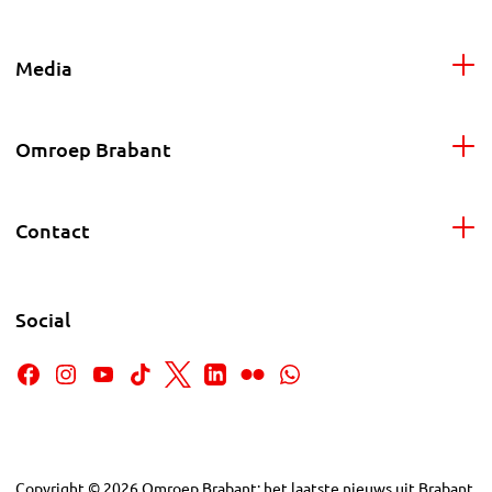
Media
Omroep Brabant
Contact
Social
Copyright
©
2026
Omroep Brabant: het laatste nieuws uit Brabant,