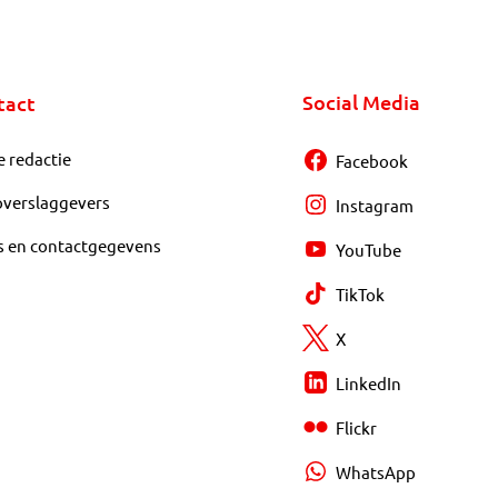
Social Media
tact
e redactie
Facebook
overslaggevers
Instagram
s en contactgegevens
YouTube
TikTok
X
LinkedIn
Flickr
WhatsApp