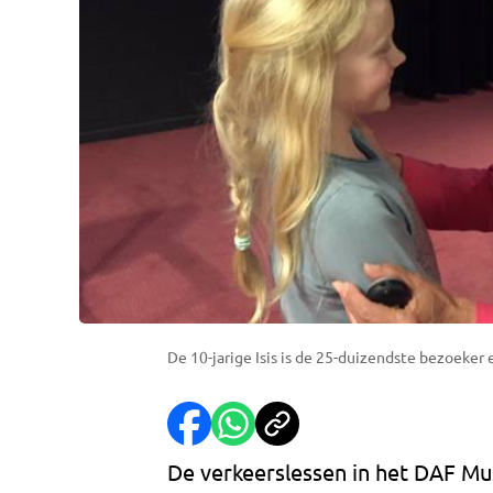
De 10-jarige Isis is de 25-duizendste bezoeke
De verkeerslessen in het DAF Mu