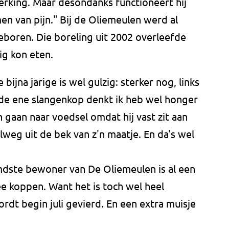
erking. Maar desondanks functioneert hij
 van pijn." Bij de Oliemeulen werd al
boren. Die boreling uit 2002 overleefde
ig kon eten.
 bijna jarige is wel gulzig: sterker nog, links
 de ene slangenkop denkt ik heb wel honger
 gaan naar voedsel omdat hij vast zit aan
elweg uit de bek van z'n maatje. En da's wel
.
dste bewoner van De Oliemeulen is al een
ee koppen. Want het is toch wel heel
rdt begin juli gevierd. En een extra muisje