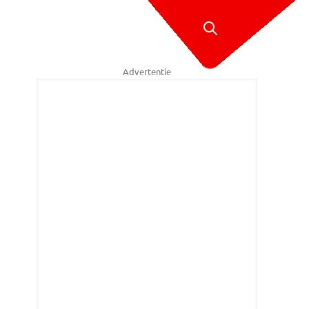
Advertentie
piep hoera wij (ik) zijnj arig