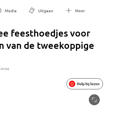
Media
Uitgaan
Meer
ee feesthoedjes voor
um van de tweekoppige
m 01:02
Hulp bij lezen
Hieperde