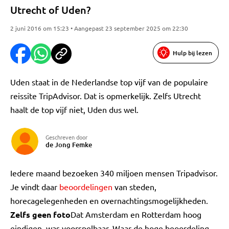
Utrecht of Uden?
2 juni 2016 om 15:23 • Aangepast 23 september 2025 om 22:30
Hulp bij lezen
Uden staat in de Nederlandse top vijf van de populaire
reissite TripAdvisor. Dat is opmerkelijk. Zelfs Utrecht
haalt de top vijf niet, Uden dus wel.
Geschreven door
de Jong Femke
Iedere maand bezoeken 340 miljoen mensen Tripadvisor.
Je vindt daar
beoordelingen
van steden,
horecagelegenheden en overnachtingsmogelijkheden.
Zelfs geen foto
Dat Amsterdam en Rotterdam hoog
eindigen, was voorspelbaar. Waar de hoge beoordeling