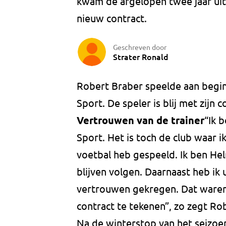
kwam de afgelopen twee jaar uit 
nieuw contract.
Geschreven door
Strater Ronald
Robert Braber speelde aan begin 
Sport. De speler is blij met zijn c
Vertrouwen van de trainer
“Ik 
Sport. Het is toch de club waar i
voetbal heb gespeeld. Ik ben Hel
blijven volgen. Daarnaast heb ik
vertrouwen gekregen. Dat waren
contract te tekenen”, zo zegt Ro
Na de winterstop van het seizo