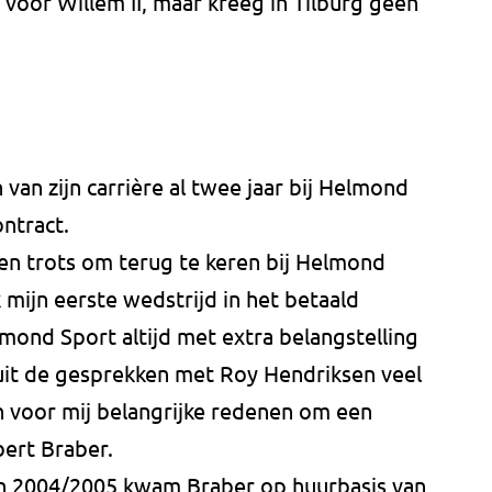
voor Willem II, maar kreeg in Tilburg geen
van zijn carrière al twee jaar bij Helmond
ontract.
ben trots om terug te keren bij Helmond
k mijn eerste wedstrijd in het betaald
mond Sport altijd met extra belangstelling
 uit de gesprekken met Roy Hendriksen veel
 voor mij belangrijke redenen om een
bert Braber.
en 2004/2005 kwam Braber op huurbasis van