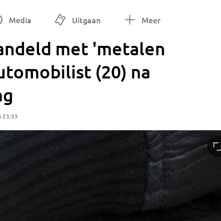
Media
Uitgaan
Meer
andeld met 'metalen
tomobilist (20) na
ag
m 23:33