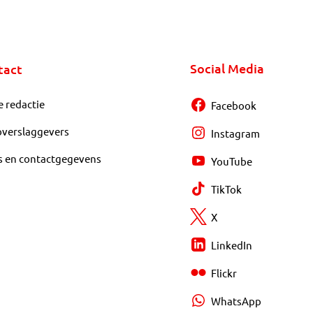
Social Media
tact
e redactie
Facebook
overslaggevers
Instagram
s en contactgegevens
YouTube
TikTok
X
LinkedIn
Flickr
WhatsApp