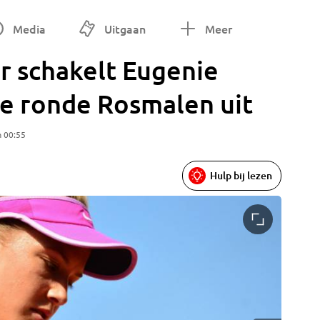
Media
Uitgaan
Meer
er schakelt Eugenie
te ronde Rosmalen uit
m 00:55
Hulp bij lezen
Elise Me