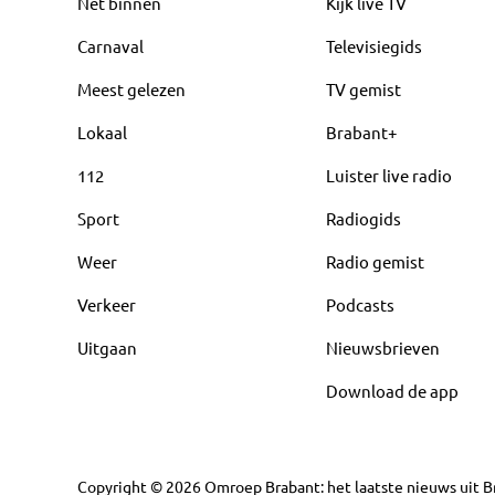
Net binnen
Kijk live TV
Carnaval
Televisiegids
Meest gelezen
TV gemist
Lokaal
Brabant+
112
Luister live radio
Sport
Radiogids
Weer
Radio gemist
Verkeer
Podcasts
Uitgaan
Nieuwsbrieven
Download de app
Copyright
©
2026
Omroep Brabant: het laatste nieuws uit Br