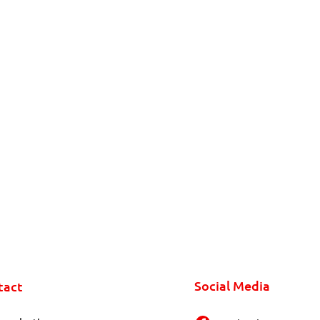
Social Media
tact