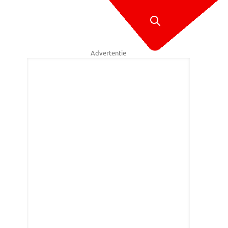
Advertentie
rtens (foto: Henk van Esch)