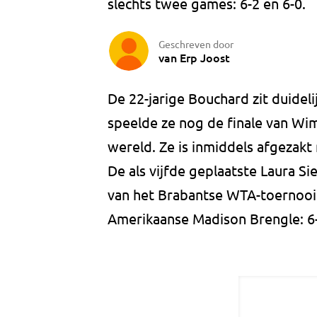
slechts twee games: 6-2 en 6-0.
Geschreven door
van Erp Joost
De 22-jarige Bouchard zit duidelij
speelde ze nog de finale van Wi
wereld. Ze is inmiddels afgezakt
De als vijfde geplaatste Laura 
van het Brabantse WTA-toernooi. 
Amerikaanse Madison Brengle: 6-3