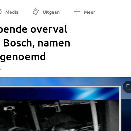
Media
Uitgaan
Meer
apende overval
n Bosch, namen
s genoemd
m 00:55