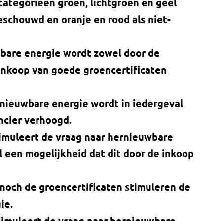
categorieën groen, lichtgroen en geel
eschouwd en oranje en rood als niet-
bare energie wordt zowel door de
 inkoop van goede groencertificaten
rnieuwbare energie wordt in iedergeval
ncier verhoogd.
timuleert de vraag naar hernieuwbare
el een mogelijkheid dat dit door de inkoop
 noch de groencertificaten stimuleren de
ie.
timuleert de vraag naar hernieuwbare