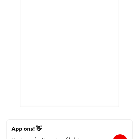
App ons!
👋