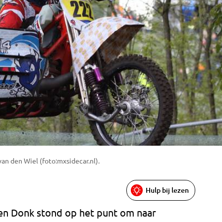
an den Wiel (foto:mxsidecar.nl).
Hulp bij lezen
en Donk stond op het punt om naar