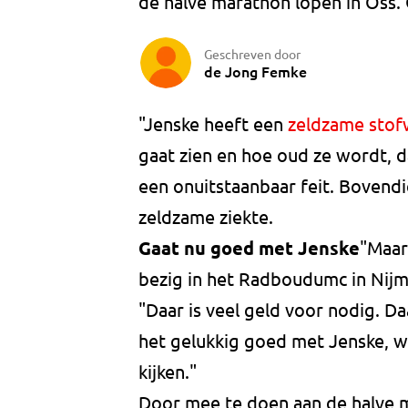
de halve marathon lopen in Oss. 
Geschreven door
de Jong Femke
"Jenske heeft een
zeldzame stofw
gaat zien en hoe oud ze wordt, da
een onuitstaanbaar feit. Bovendi
zeldzame ziekte.
Gaat nu goed met Jenske
"Maar
bezig in het Radboudumc in Nijm
"Daar is veel geld voor nodig. D
het gelukkig goed met Jenske, we
kijken."
Door mee te doen aan de halve 