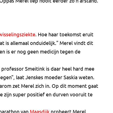
Oppas Merel liep nooit eerder zo'n afstand.
isselingsziekte
. Hoe haar toekomst eruit
t is allemaal onduidelijk." Merel vindt dit
en is er nog geen medicijn tegen de
 professor Smeitink is daar heel hard mee
egen", laat Jenskes moeder Saskia weten.
aarom zet Merel zich in. Op dit moment gaat
 zijn super positief en durven vooruit te
marathon van
Maasdijk
probeert Merel