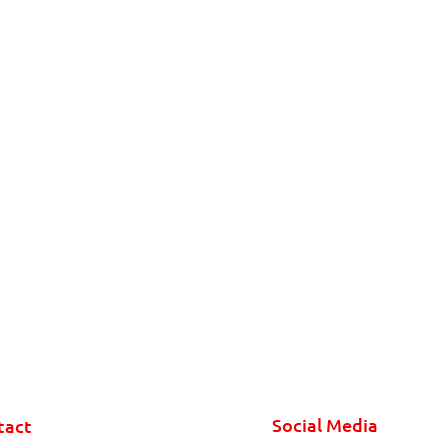
Social Media
tact