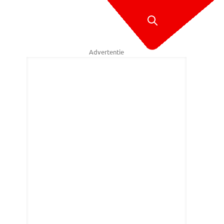
Advertentie
ipt Gevaarlijk Transport als winnaar