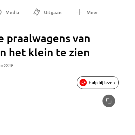
Media
Uitgaan
Meer
lle praalwagens van
n het klein te zien
om 00:49
Hulp bij lezen
Sjoerd t