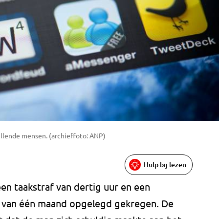
illende mensen. (archieffoto: ANP)
Hulp bij lezen
een taakstraf van dertig uur en een
f van één maand opgelegd gekregen. De