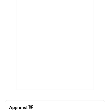
App ons!
👋