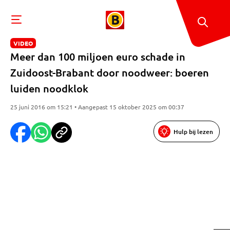
VIDEO
Meer dan 100 miljoen euro schade in
Zuidoost-Brabant door noodweer: boeren
luiden noodklok
25 juni 2016 om 15:21 • Aangepast 15 oktober 2025 om 00:37
Hulp bij lezen