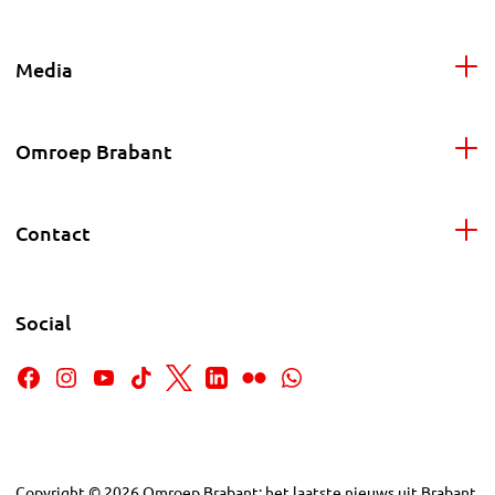
Media
Omroep Brabant
Contact
Social
Copyright
©
2026
Omroep Brabant: het laatste nieuws uit Brabant,